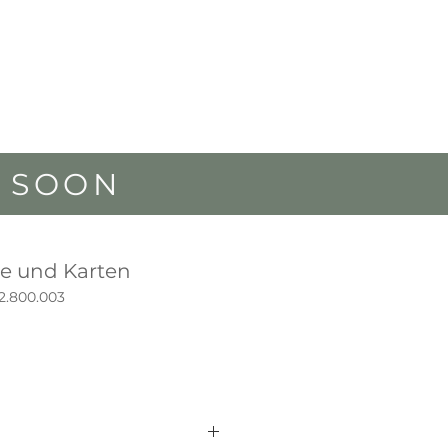
G SOON
se und Karten
2.800.003