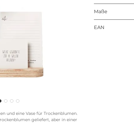
Dekoholz 18 mm
Maße
160 x 50 x 18 mm
EAN
8714772194387
rten und eine Vase für Trockenblumen.
rockenblumen geliefert, aber in einer