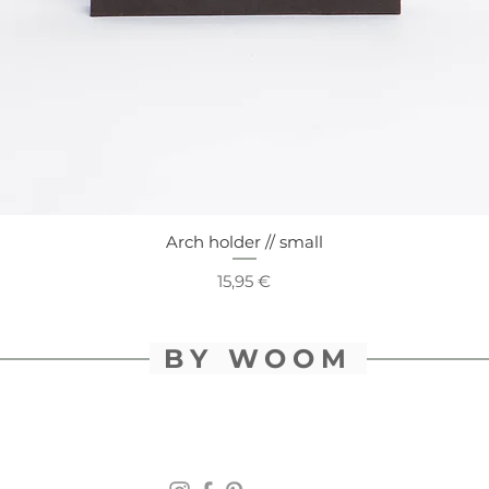
Arch holder // small
Schnellansicht
Preis
15,95 €
BY WOOM