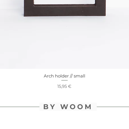
Arch holder // small
Schnellansicht
Preis
15,95 €
BY WOOM