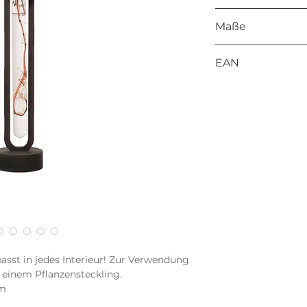
Schwarzes MDF 
Maße
280 x 53 x 53 mm
EAN
8714772194448
sst in jedes Interieur! Zur Verwendung
einem Pflanzensteckling.
mm