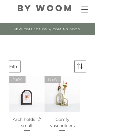
By WOOM
NEW COLLECTION // COMING SOON
Filter
NEW
NEW
Arch holder //
Comfy
small
vaseholders