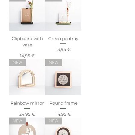
Clipboard with
Green pentray
vase
Preis
13,95 €
Preis
14,95 €
NEW
NEW
Rainbow mirror
Round frame
Preis
Preis
24,95 €
14,95 €
NEW
NEW