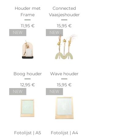
Houder met
Connected
Frame
Vaasjeshouder
Preis
Preis
11,95 €
15,95 €
NEW
NEW
Boog houder
Wave houder
Preis
Preis
12,95 €
15,95 €
NEW
NEW
Fotolijst | A5
Fotolijst | A4