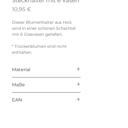
Steckhalter mit 6 Vasen
Preis
10,95 €
Dieser Blumenhalter aus Holz
wird in einer schönen Schachtel
mit 6 Glasvasen geliefert.
* Trockenblumen sind nicht
enthalten.
Material
Sperrholz
Maße
195 x 50 x 18 mm
EAN
8714772196640