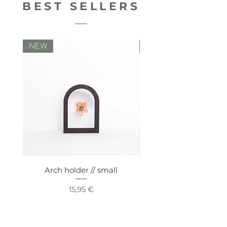
BEST SELLERS
NEW
NEW
Arch holder // small
Comfy vaseholde
Preis
15,95 €