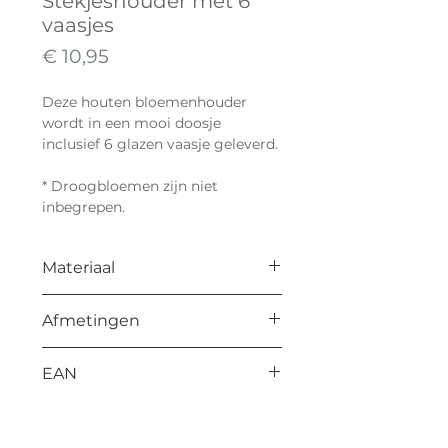
Stekjeshouder met 6
vaasjes
Prijs
€ 10,95
Deze houten bloemenhouder
wordt in een mooi doosje
inclusief 6 glazen vaasje geleverd.
* Droogbloemen zijn niet
inbegrepen.
Materiaal
Multiplex
Afmetingen
195 x 50 x 18 mm
EAN
8714772196640