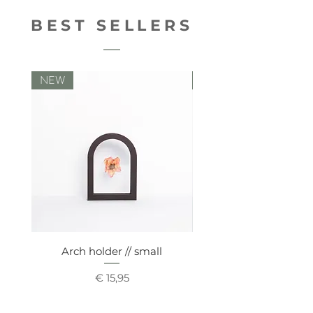
BEST SELLERS
NEW
NEW
Arch holder // small
Comfy vaseholde
Prijs
€ 15,95