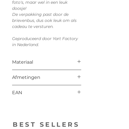
foto's, maar wel in een leuk
doosje!
De verpakking past door de
brievenbus, dus ook leuk om als
cadeau te versturen.
Geproduceerd door Yart Factory
in Nederland.
Materiaal
Triplex
Afmetingen
L: 110 mm
EAN
H: 125 mm
B: 25 mm
8714772202020
BEST SELLERS