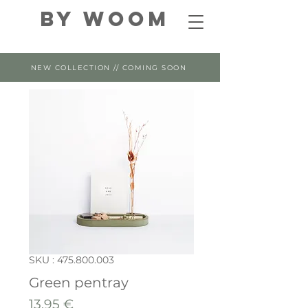
By WOOM
NEW COLLECTION // COMING SOON
SKU : 475.800.003
Green pentray
Prix
13,95 €