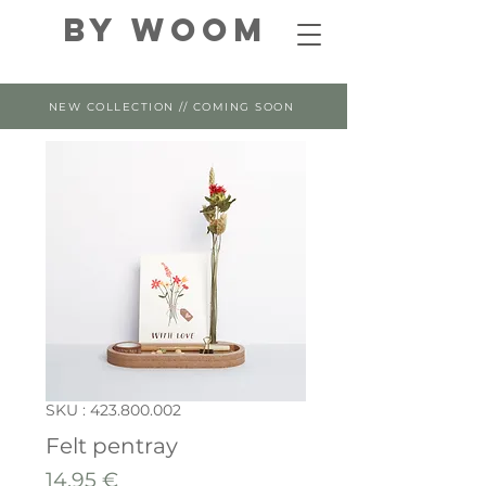
By WOOM
NEW COLLECTION // COMING SOON
SKU : 423.800.002
Felt pentray
Prix
14,95 €