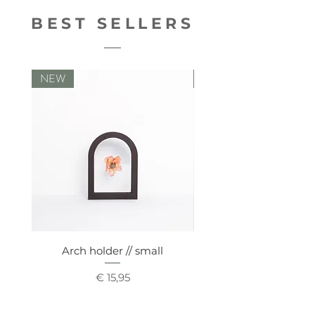
BEST SELLERS
NEW
NEW
Arch holder // small
Comfy vaseholde
Prijs
€ 15,95