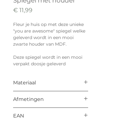
Spiegel met houder
Prijs
€ 11,99
Fleur je huis op met deze unieke
"you are awesome" spiegel welke
geleverd wordt in een mooi
zwarte houder van MDF.
Deze spiegel wordt in een mooi
verpakt doosje geleverd
Materiaal
Zwart MDF 19 mm dik
Afmetingen
L 150 mm
EAN
B 19 mm
H 175 mm
8714772190242