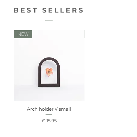
BEST SELLERS
NEW
NEW
Arch holder // small
Comfy vaseholde
Prijs
€ 15,95