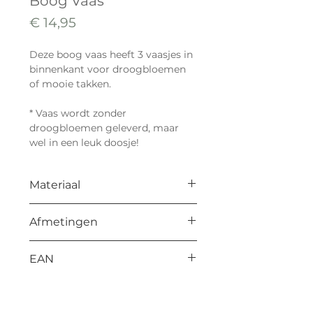
Boog Vaas
Prijs
€ 14,95
Deze boog vaas heeft 3 vaasjes in
binnenkant voor droogbloemen
of mooie takken.
* Vaas wordt zonder
droogbloemen geleverd, maar
wel in een leuk doosje!
Materiaal
Multiplex 3 mm & 18 mm
Afmetingen
185 x 115 x 30 mm
EAN
8714772194417