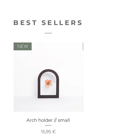
8714772196664
BEST SELLERS
NEW
NEW
Arch holder // small
Comfy vaseholde
Prix
15,95 €