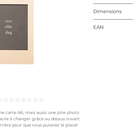
Contre-plaqué
Dimensions
165 x 125 x 12 mm
EAN
8714772196688
e carte A6, mais aussi une jolie photo
facile à changer grâce au dessus ouvert.
arrière pour que vous puissiez le placer