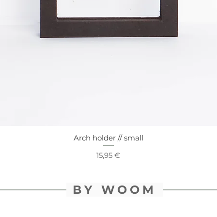
Arch holder // small
Aperçu rapide
Prix
15,95 €
BY WOOM