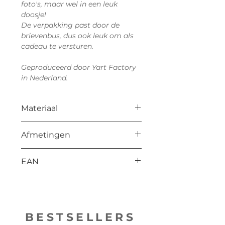
foto's, maar wel in een leuk
doosje!
De verpakking past door de
brievenbus, dus ook leuk om als
cadeau te versturen.
Geproduceerd door Yart Factory
in Nederland.
Materiaal
Triplex
Afmetingen
L: 110 mm
EAN
H: 125 mm
B: 25 mm
8714772202020
BESTSELLERS