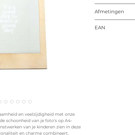
Triplex
Afmetingen
L: 250 mm
EAN
H: 320 mm
B: 12 mm
8714772202006
aamheid en veelzijdigheid met onze
de schoonheid van je foto's op A4-
nstwerken van je kinderen zien in deze
ctionaliteit en charme combineert.