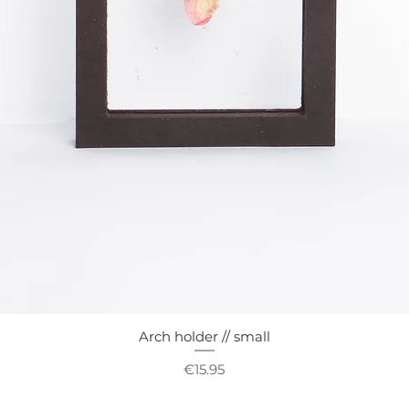
Arch holder // small
Quick View
Price
€15.95