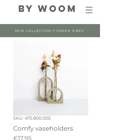
By WOOM
NEW COLLECTION // GREEN VIBES
SKU: 475.800.005
Comfy vaseholders
Price
€17.95