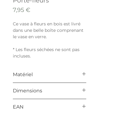
Porte-fleurs
Prix
7,95 €
Ce vase à fleurs en bois est livré
dans une belle boîte comprenant
le vase en verre.
* Les fleurs séchées ne sont pas
incluses.
Matériel
Décor bois 18 mm d'épaisseur
Dimensions
L 60 mm
EAN
B 60 mm
H 165 mm
8714772190297