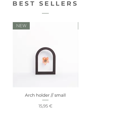
BEST SELLERS
NEW
NEW
Arch holder // small
Comfy vaseholde
Prix
15,95 €